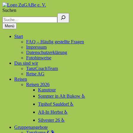
Suchen
ZuGABe e. V.
Zusammen geht alles besser
Menü
Start
FAQ – Häufig gestellte Fragen
Impressum
Datenschutzerklärung
Fotohinweise
Das sind wir
TanzCoachTeam
Reise AG
Reisen
Reisen 2026
Kanutour
Sommer in Alt Bukow ♿
Tipihof Sauldorf ♿
All-In Herbst ♿
Silvester 26 ♿
Gruppenangebote
Tanzkurse 💃 🕺