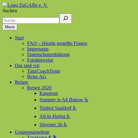
Suchen
ZuGABe e. V.
Zusammen geht alles besser
Menü
Start
FAQ – Häufig gestellte Fragen
Impressum
Datenschutzerklärung
Fotohinweise
Das sind wir
TanzCoachTeam
Reise AG
Reisen
Reisen 2026
Kanutour
Sommer in Alt Bukow ♿
Tipihof Sauldorf ♿
All-In Herbst ♿
Silvester 26 ♿
Gruppenangebote
Tanzkurse 💃 🕺